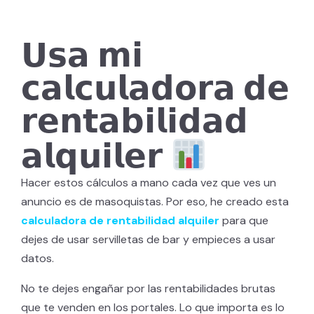
𝗨𝘀𝗮
𝗺𝗶
𝗰𝗮𝗹𝗰𝘂𝗹𝗮𝗱𝗼𝗿𝗮
𝗱𝗲
𝗿𝗲𝗻𝘁𝗮𝗯𝗶𝗹𝗶𝗱𝗮𝗱
𝗮𝗹𝗾𝘂𝗶𝗹𝗲𝗿
Hacer estos cálculos a mano cada vez que ves un
anuncio es de masoquistas. Por eso, he creado esta
calculadora de rentabilidad alquiler
para que
dejes de usar servilletas de bar y empieces a usar
datos.
No te dejes engañar por las rentabilidades brutas
que te venden en los portales. Lo que importa es lo