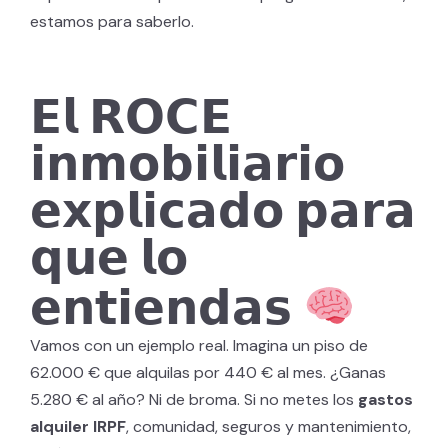
estamos para saberlo.
𝗘𝗹
𝗥𝗢𝗖𝗘
𝗶𝗻𝗺𝗼𝗯𝗶𝗹𝗶𝗮𝗿𝗶𝗼
𝗲𝘅𝗽𝗹𝗶𝗰𝗮𝗱𝗼
𝗽𝗮𝗿𝗮
𝗾𝘂𝗲
𝗹𝗼
𝗲𝗻𝘁𝗶𝗲𝗻𝗱𝗮𝘀
Vamos con un ejemplo real. Imagina un piso de
62.000 € que alquilas por 440 € al mes. ¿Ganas
5.280 € al año? Ni de broma. Si no metes los
gastos
alquiler IRPF
, comunidad, seguros y mantenimiento,