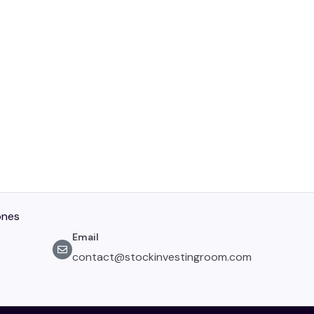
ones
Email
contact@stockinvestingroom.com