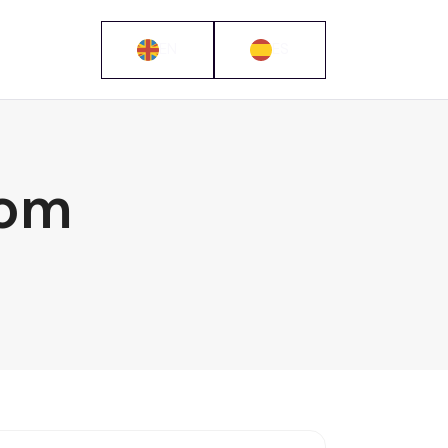
EN
ES
oom